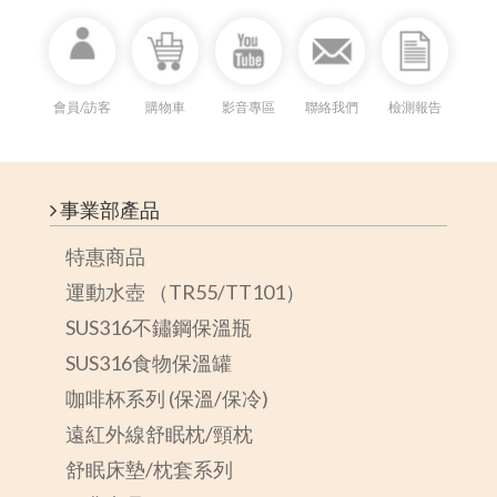
會員/訪客
購物車
影音專區
聯絡我們
檢測報告
事業部產品
特惠商品
運動水壺 （TR55/TT101）
SUS316不鏽鋼保溫瓶
SUS316食物保溫罐
咖啡杯系列 (保溫/保冷)
遠紅外線舒眠枕/頸枕
舒眠床墊/枕套系列