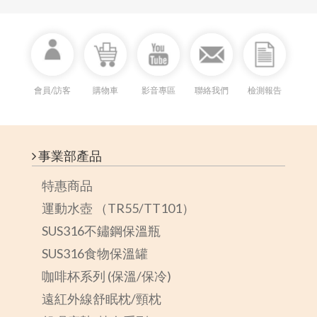
2019/08/23
支持正品！ 拒絕仿冒品
2026/07/13
【太和工房官方聲明】防範 AI 冒名詐騙與盜用不實銷售
會員/訪客
購物車
影音專區
聯絡我們
檢測報告
事業部產品
特惠商品
運動水壺 （TR55/TT101）
SUS316不鏽鋼保溫瓶
SUS316食物保溫罐
咖啡杯系列 (保溫/保冷)
遠紅外線舒眠枕/頸枕