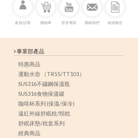
會員/訪客
購物車
影音專區
聯絡我們
檢測報告
事業部產品
特惠商品
運動水壺 （TR55/TT101）
SUS316不鏽鋼保溫瓶
SUS316食物保溫罐
咖啡杯系列 (保溫/保冷)
遠紅外線舒眠枕/頸枕
舒眠床墊/枕套系列
經典商品