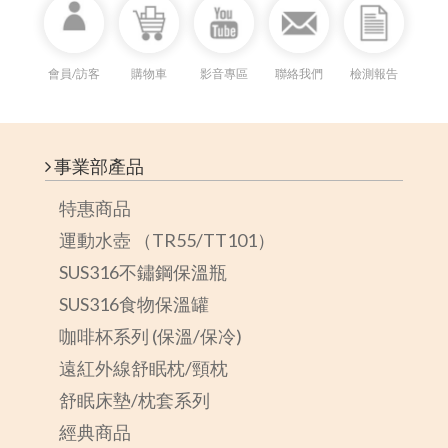
會員/訪客
購物車
影音專區
聯絡我們
檢測報告
事業部產品
特惠商品
運動水壺 （TR55/TT101）
SUS316不鏽鋼保溫瓶
SUS316食物保溫罐
咖啡杯系列 (保溫/保冷)
遠紅外線舒眠枕/頸枕
舒眠床墊/枕套系列
經典商品