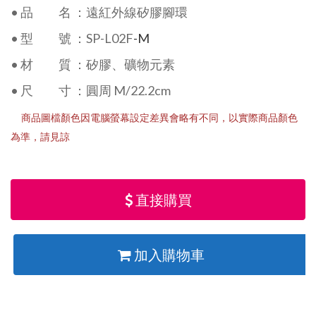
• 品 名 ：遠紅外線矽膠腳環
• 型 號 ：SP-L02F
-M
• 材 質 ：矽膠、礦物元素
• 尺 寸 ：圓周 M/22.2cm
商品圖檔顏色因電腦螢幕設定差異會略有不同，以實際商品顏色
為準，請見諒
直接購買
加入購物車