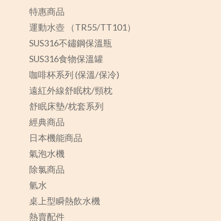
特惠商品
運動水壺 （TR55/TT101）
SUS316不鏽鋼保溫瓶
SUS316食物保溫罐
咖啡杯系列 (保溫/保冷)
遠紅外線舒眠枕/頸枕
舒眠床墊/枕套系列
經典商品
日本機能商品
氣泡水機
除氯商品
氫水
桌上型瞬熱飲水機
熱賣配件