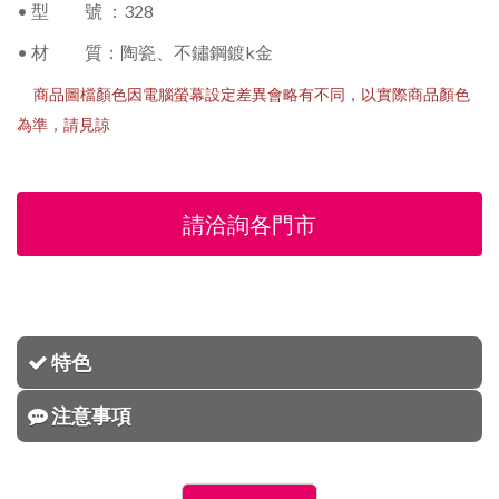
• 型 號 ：328
• 材 質：陶瓷、不鏽鋼鍍k金
商品圖檔顏色因電腦螢幕設定差異會略有不同，以實際商品顏色
為準，請見諒
請洽詢各門市
特色
注意事項