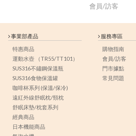
會員/訪客
事業部產品
服務專區
特惠商品
購物指南
運動水壺 （TR55/TT101）
會員/訪客
SUS316不鏽鋼保溫瓶
門市據點
SUS316食物保溫罐
常見問題
咖啡杯系列 (保溫/保冷)
遠紅外線舒眠枕/頸枕
舒眠床墊/枕套系列
經典商品
日本機能商品