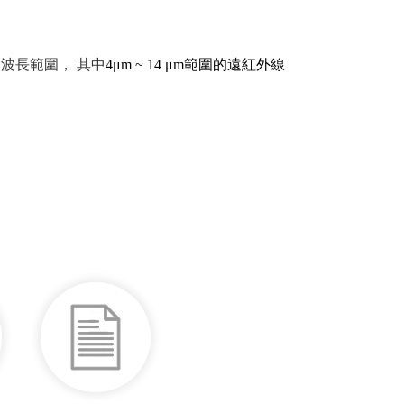
的波長範圍， 其中
4μm ~ 14 μm範圍的遠紅外線