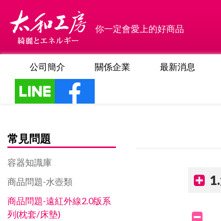
你一定會愛上的好商品
公司簡介
關係企業
最新消息
常見問題
容器知識庫
1
商品問題-水壺類
商品問題-遠紅外線2.0版系
列(枕套/床墊)