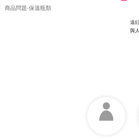
商品問題-保溫瓶類
遠紅
與