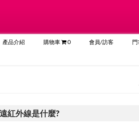
產品介紹
購物車
0
會員/訪客
門
.遠紅外線是什麼?